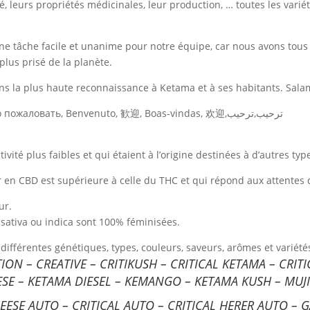
té, leurs propriétés médicinales, leur production, … toutes les vari
 tâche facile et unanime pour notre équipe, car nous avons tous e
plus prisé de la planète.
ons la plus haute reconnaissance à Ketama et à ses habitants. Sala
Welcome, Welcome, Marhaba, Accueil, Willkommen, Welkom, добро пожаловать, Benvenuto, 歓迎, Boas-vindas, 欢迎,ترحيب,ترحيب
é plus faibles et qui étaient à l’origine destinées à d’autres types
 CBD est supérieure à celle du THC et qui répond aux attentes de 
ur.
sativa ou indica sont 100% féminisées.
différentes génétiques, types, couleurs, saveurs, arômes et variété
ON – CREATIVE – CRITIKUSH – CRITICAL KETAMA – CRITI
ESE – KETAMA DIESEL – KEMANGO – KETAMA KUSH – MUJ
HEESE AUTO – CRITICAL AUTO – CRITICAL HERER AUTO