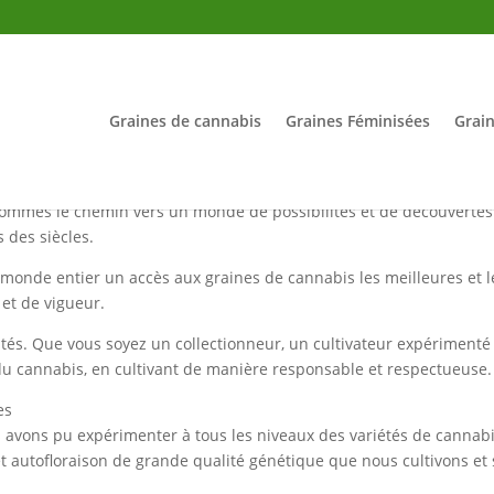
Graines de cannabis
Graines Féminisées
Grain
MA SEEDS, où l’avenir du cannabis commence entre vos mains !
mmes le chemin vers un monde de possibilités et de découvertes.
s des siècles.
 monde entier un accès aux graines de cannabis les meilleures et l
 et de vigueur.
tés. Que vous soyez un collectionneur, un cultivateur expériment
du cannabis, en cultivant de manière responsable et respectueuse.
es
avons pu expérimenter à tous les niveaux des variétés de cannabi
t autofloraison de grande qualité génétique que nous cultivons et 