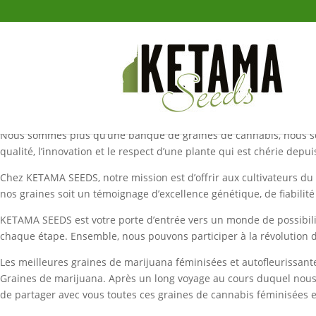
Banque de graines de cannabis
Bienvenue sur le site de la banque de graines de marijuana KETA
Nous sommes plus qu’une banque de graines de cannabis, nous so
qualité, l’innovation et le respect d’une plante qui est chérie depui
Chez KETAMA SEEDS, notre mission est d’offrir aux cultivateurs du
nos graines soit un témoignage d’excellence génétique, de fiabilité
KETAMA SEEDS est votre porte d’entrée vers un monde de possibili
chaque étape. Ensemble, nous pouvons participer à la révolution 
Les meilleures graines de marijuana féminisées et autofleurissant
Graines de marijuana. Après un long voyage au cours duquel nous 
de partager avec vous toutes ces graines de cannabis féminisées e