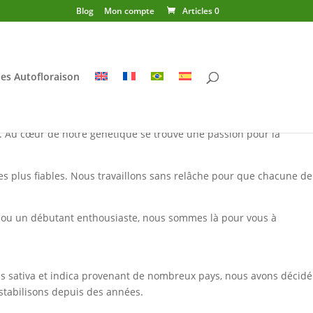
Blog
Mon compte
Articles 0
es Autofloraison
 Au cœur de notre génétique se trouve une passion pour la
es plus fiables. Nous travaillons sans relâche pour que chacune de
é ou un débutant enthousiaste, nous sommes là pour vous à
s sativa et indica provenant de nombreux pays, nous avons décidé
stabilisons depuis des années.