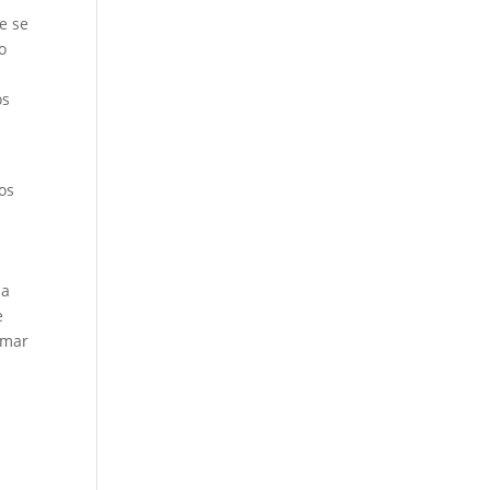
e se
o
os
los
ma
e
(mar