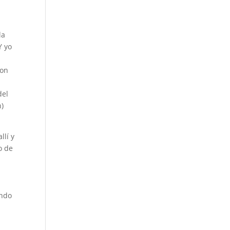
la
Y yo
son
del
n)
llí y
o de
ando