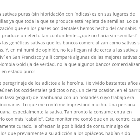
 sativas puras (sin hibridación con índicas) es en sus lugares de
las ya que toda la que se produce está repleta de semillas. Lo de 
lización que en los países occidentales hemos hecho del cannabis. 
s produce un efecto tan contundente…¿qué no haría sin semillas?
las genéticas sativas que los bancos comercializan como sativas 
. Y, en mi humilde opinión, no les llegan ni de cerca a las sativas
iví en San Francisco y allí comparé algunas de las mejores sativas 
olombia Gold (la de verdad, no la que algunos bancos comercializa
d en estado puro!
peregrinaje de los adictos a la heroína. He vivido bastantes años a
únen los occidentales (adictos o no). En cierta ocasión, en el barri
un lassi (yogurt) de marihuana con un holandés cuyo trabajo era
roinómanos. Lo que me contó me impresionó mucho. Una persona
huana, especialmente la sativa. Tan pronto la consume entra en
lo con más “caballo”. Este monitor me contó que en su centro, cu
mente curado, le ofrecían la posibilidad de consumir algo de
llos que previamente a su adicción a los opiáceos, habían sido