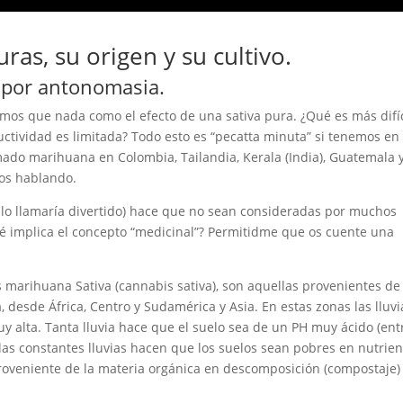
ras, su origen y su cultivo.
a por antonomasia.
os que nada como el efecto de una sativa pura. ¿Qué es más difíc
uctividad es limitada? Todo esto es “pecatta minuta” si tenemos en
mado marihuana en Colombia, Tailandia, Kerala (India), Guatemala 
mos hablando.
 lo llamaría divertido) hace que no sean consideradas por muchos
é implica el concepto “medicinal”? Permitidme que os cuente una
arihuana Sativa (cannabis sativa), son aquellas provenientes de
a, desde África, Centro y Sudamérica y Asia. En estas zonas las lluvi
 alta. Tanta lluvia hace que el suelo sea de un PH muy ácido (ent
las constantes lluvias hacen que los suelos sean pobres en nutrien
roveniente de la materia orgánica en descomposición (compostaje) 