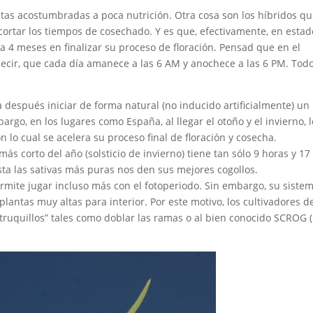
antas acostumbradas a poca nutrición. Otra cosa son los híbridos qu
cortar los tiempos de cosechado. Y es que, efectivamente, en estad
ta 4 meses en finalizar su proceso de floración. Pensad que en el
 decir, que cada día amanece a las 6 AM y anochece a las 6 PM. Tod
a después iniciar de forma natural (no inducido artificialmente) un
rgo, en los lugares como España, al llegar el otoño y el invierno, 
n lo cual se acelera su proceso final de floración y cosecha.
ás corto del año (solsticio de invierno) tiene tan sólo 9 horas y 17
ta las sativas más puras nos den sus mejores cogollos.
ermite jugar incluso más con el fotoperiodo. Sin embargo, su siste
lantas muy altas para interior. Por este motivo, los cultivadores d
“truquillos” tales como doblar las ramas o al bien conocido SCROG 