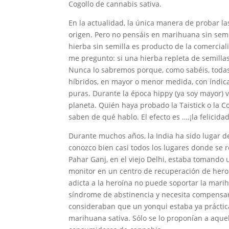
Cogollo de cannabis sativa.
En la actualidad, la única manera de probar las
origen. Pero no pensáis en marihuana sin semil
hierba sin semilla es producto de la comercia
me pregunto: si una hierba repleta de semilla
Nunca lo sabremos porque, como sabéis, todas 
híbridos, en mayor o menor medida, con índicas
puras. Durante la época hippy (ya soy mayor) v
planeta. Quién haya probado la Taistick o la C
saben de qué hablo. El efecto es ….¡la felicida
Durante muchos años, la India ha sido lugar de 
conozco bien casi todos los lugares donde se re
Pahar Ganj, en el viejo Delhi, estaba tomando 
monitor en un centro de recuperación de he
adicta a la heroína no puede soportar la mari
síndrome de abstinencia y necesita compensar
consideraban que un yonqui estaba ya práctica
marihuana sativa. Sólo se lo proponían a aque