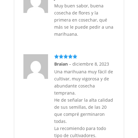
con
5
de 5
Muy buen sabor, buena
cosecha de flores y la
primera en cosechar, qué
más se le puede pedir a una
marihuana.
Valorado
Braian
–
diciembre 8, 2023
con
5
de 5
Una marihuana muy fácil de
cultivar, muy vigorosa y de
abundante cosecha
temprana.
He de señalar la alta calidad
de sus semillas, de las 20
que compré germinaron
todas.
La recomiendo para todo
tipo de cultivadores.