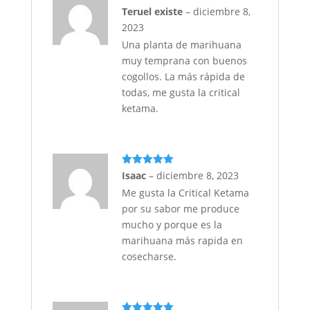
Valorado
Teruel existe
–
diciembre 8,
con
5
de 5
2023
Una planta de marihuana
muy temprana con buenos
cogollos. La más rápida de
todas, me gusta la critical
ketama.
Valorado
Isaac
–
diciembre 8, 2023
con
5
de 5
Me gusta la Critical Ketama
por su sabor me produce
mucho y porque es la
marihuana más rapida en
cosecharse.