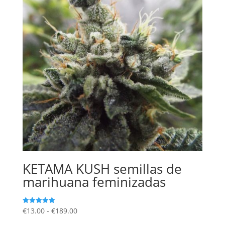
hasta
€190.00
KETAMA KUSH semillas de
marihuana feminizadas
Rango
€
13.00
-
€
189.00
Valorado
con
de
5.00