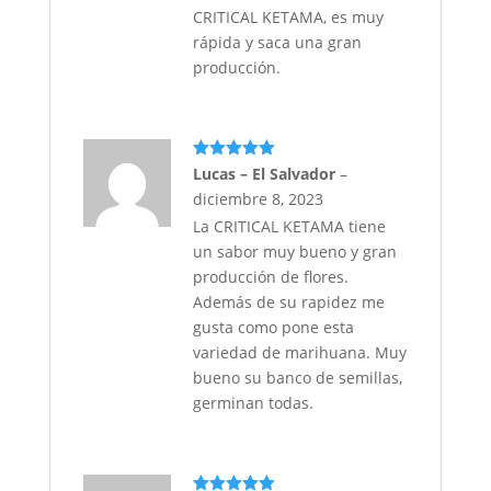
CRITICAL KETAMA, es muy
rápida y saca una gran
producción.
Valorado
Lucas – El Salvador
–
con
5
de 5
diciembre 8, 2023
La CRITICAL KETAMA tiene
un sabor muy bueno y gran
producción de flores.
Además de su rapidez me
gusta como pone esta
variedad de marihuana. Muy
bueno su banco de semillas,
germinan todas.