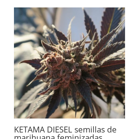
de 5
precios:
desde
€13.00
hasta
€189.00
KETAMA DIESEL semillas de
marihuana feminizadas