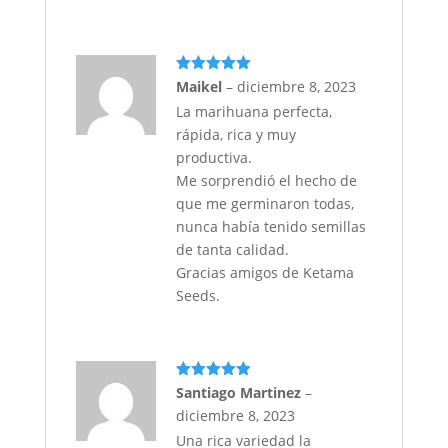
Valorado
Maikel
–
diciembre 8, 2023
con
5
de 5
La marihuana perfecta,
rápida, rica y muy
productiva.
Me sorprendió el hecho de
que me germinaron todas,
nunca había tenido semillas
de tanta calidad.
Gracias amigos de Ketama
Seeds.
Valorado
Santiago Martinez
–
con
5
de 5
diciembre 8, 2023
Una rica variedad la