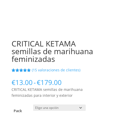
CRITICAL KETAMA
semillas de marihuana
feminizadas
(
15
valoraciones de clientes)
Valorado
2
con
5.00
de
Rango
€
13.00
-
€
179.00
5 en base
de
a
CRITICAL KETAMA semillas de marihuana
valoracione
precios:
s de
feminizadas para interior y exterior
desde
clientes
€13.00
hasta
Pack