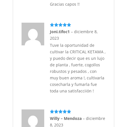
Gracias capos !!
Valorado
Joni.tifoc1
–
diciembre 8,
con
5
de 5
2023
Tuve la oportunidad de
cultivar la CRITICAL KETAMA ,
y puedo decir que es un lujo
de planta , fuerte, cogollos
robustos y pesados , con
muy buen aroma !, cultivarla
cosecharla y fumarla fue
toda una satisfacciión !
Valorado
Willy – Mendoza
–
diciembre
con
5
de 5
8, 2023