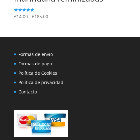
Rango
€
14.00
-
€
185.00
Valorado
con
de
5.00
de 5
precios:
desde
€14.00
hasta
Formas de envío
€185.00
Formas de pago
Política de Cookies
Política de privacidad
Contacto