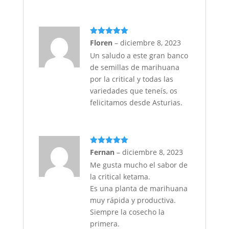
Valorado
Floren
–
diciembre 8, 2023
con
5
de 5
Un saludo a este gran banco
de semillas de marihuana
por la critical y todas las
variedades que teneís, os
felicitamos desde Asturias.
Valorado
Fernan
–
diciembre 8, 2023
con
5
de 5
Me gusta mucho el sabor de
la critical ketama.
Es una planta de marihuana
muy rápida y productiva.
Siempre la cosecho la
primera.