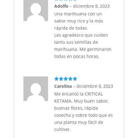
Valorado
Adolfo
–
diciembre 8, 2023
con
5
de 5
Una marihuana con un
sabor muy rico y la más
rápida de todas.
Les agradezco que cuiden
tanto sus semillas de
marihuana. Me germinaron
todas en pocas horas.
Valorado
Carolina
–
diciembre 8, 2023
con
5
de 5
Me encantó la CRITICAL
KETAMA. Muy buen sabor,
buenas flores, rápida
cosecha y sobre todo que es
una planta muy fácil de
cultivar.