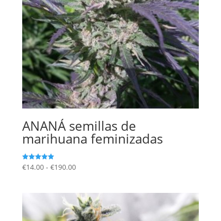
ANANÁ semillas de
marihuana feminizadas
Rango
€
14.00
-
€
190.00
Valorado
con
de
5.00
de 5
precios:
desde
€14.00